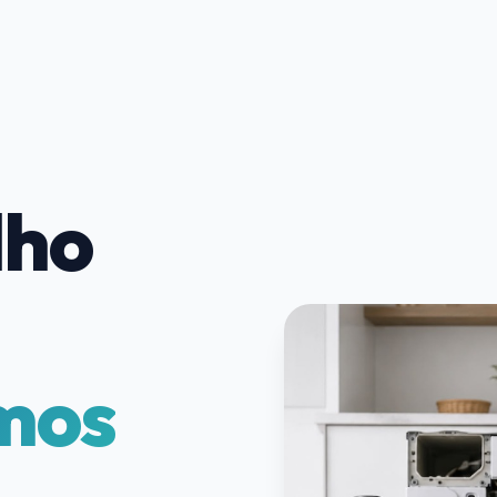
lho
mos